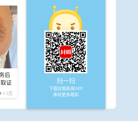
A15
博物志
·
穿越千年 见字如面
·
“史墙”之子“兴”所铸青铜壶：
A16
博物志
务后
·
勤奋的书法天才赵孟頫
扫一扫
查取证
下载封面新闻APP
·
百余件敦煌文物在杭州展出
1.5万
体验更多精彩