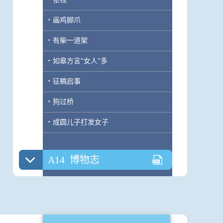
·
画鸡脚爪
·
有柴一道架
·
如皋方言“女人”多
·
征稿启事
·
狗过桥
·
成圆儿子打发女子
A14
博物志
·
目前最早的秦雍城时代建筑遗址
·
广告