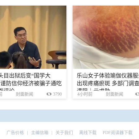
头目出狱后变“国学大
乐山女子体验瑜伽仪器服
，谨防信仰经济被骗子通吃
出现疼痛瘀斑 多部门调
面评论
遇阻｜云求助
前
封面新闻
3790
4小时前
封面新闻
广告价格
|
主编信箱
|
关于我们
离线下载
PDF阅读器下载