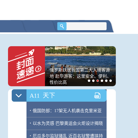
贿罪相衔接
·
六部门明确深化医改2023年下半年重
点工作任务
·
中国与尼加拉瓜宣布实质性完成自贸
协定谈判
·
发现800余颗新脉冲星“中国天眼”进入
成果爆发期
来袭，是否会相互影
俄罗斯跃居我国第二大入境客源
价格在坐
·
全面修复
解读→
地 赴华游客：这里安全、便利、
金？｜封
性价比高
A11
天下
·
俄国防部：17架无人机袭击克里米亚
·
以水为灵感 巴黎奥运会火炬设计揭晓
·
厄瓜多尔监狱骚乱 近百名狱警遭挟持