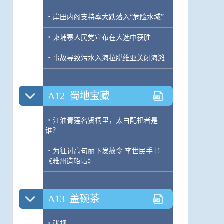
·
岸田内阁支持率大跌落入“危险水域”
·
柬埔寨人民党宣布在大选中获胜
·
事故导致污水入海拉脱维亚关闭海滩
A12
蜀地宝藏
·
江油青莲名贤祠里，太白配祀者是
谁？
·
为征讨高句丽下发赦令 李世民手书
《雅州造船帖》
A13
盖碗茶
·
张视