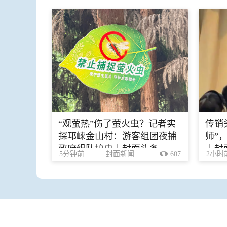
“观萤热”伤了萤火虫？记者实
传销
探邛崃金山村：游客组团夜捕
师”
政府组队护虫｜封面头条
｜封
5分钟前
封面新闻
607
2小时