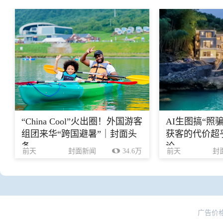
“China Cool”火出圈！外国游客
AI生图搞“照
组团来华“跨国避暑”｜封面头
获客的代价超乎
条
论
前天
封面新闻
34.6万
前天
封
广告价