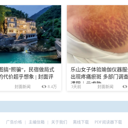
生图搞“照骗”，民宿做局式
乐山女子体验瑜伽仪器服
的代价超乎想象 | 封面评
出现疼痛瘀斑 多部门调
遇阻｜云求助
封面新闻
8.4万
3天前
封面新闻
广告价格
|
主编信箱
|
关于我们
离线下载
PDF阅读器下载