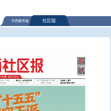
社区版
华西都市报
可能是假的！起底“花
王虹、邓煜获菲尔兹奖有何里程
受汽油价格
灰产
碑意义？丘成桐答封面新闻
CPI同比