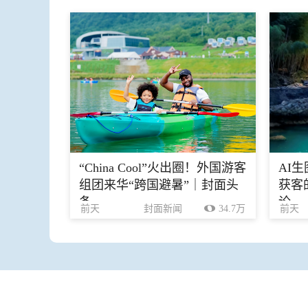
“China Cool”火出圈！外国游客
AI
组团来华“跨国避暑”｜封面头
获客
条
论
前天
封面新闻
34.7万
前天