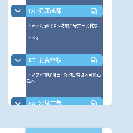
E6
健康成都
·
彭州丹景山镇医防融合守护居民健康
·
公示
E7
消费维权
·
奶茶≠“零咖啡因” 你的日常摄入可能已
超标
E8
公益广告
·
公益广告