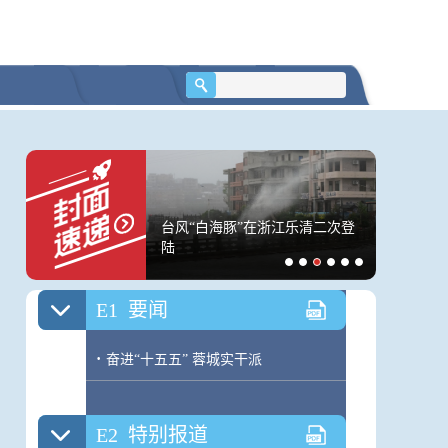
涨幅回落影响，7月
台风“白海豚”在浙江乐清二次登
一把细沙
涨幅有所回落
陆
400万人
沙子｜闪
E1
要闻
·
奋进“十五五” 蓉城实干派
E2
特别报道