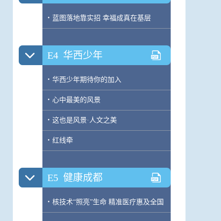
·
蓝图落地靠实招 幸福成真在基层
E4
华西少年
·
华西少年期待你的加入
·
心中最美的风景
·
这也是风景·人文之美
·
红线牵
E5
健康成都
·
核技术“照亮”生命 精准医疗惠及全国