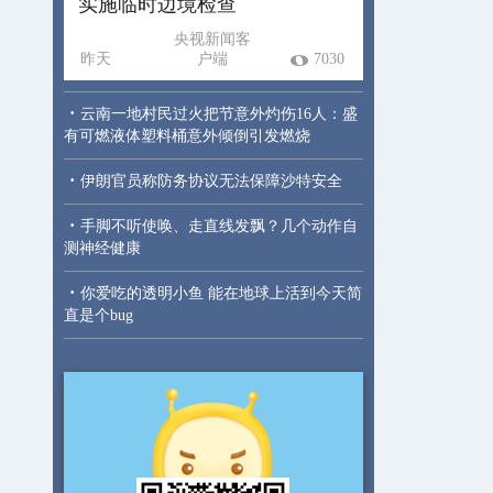
实施临时边境检查
央视新闻客
昨天
户端
7030
·
云南一地村民过火把节意外灼伤16人：盛
有可燃液体塑料桶意外倾倒引发燃烧
·
伊朗官员称防务协议无法保障沙特安全
·
手脚不听使唤、走直线发飘？几个动作自
测神经健康
·
你爱吃的透明小鱼 能在地球上活到今天简
直是个bug