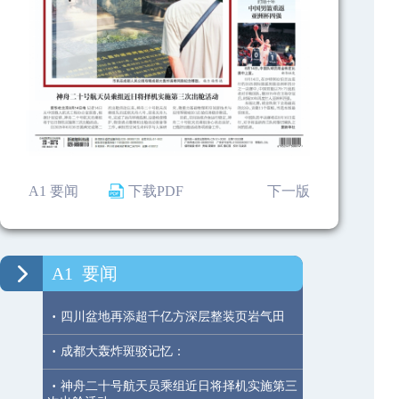
A1 要闻
下载PDF
下一版
A1
要闻
·
四川盆地再添超千亿方深层整装页岩气田
·
成都大轰炸斑驳记忆：
·
神舟二十号航天员乘组近日将择机实施第三