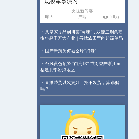
规模军事演习
央视新闻客
昨天
户端
5.0万
·
从皇家贡品到川菜“灵魂”，双流二荆条辣
椒串起千万大产业｜寻找农田里的超级单品
·
国产新药为何被全球“扫货”
·
台风黄色预警 “白海豚” 或将登陆浙江至
福建北部沿海地区
·
直播带货以次充好、拒不发货，算诈骗
吗？