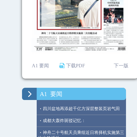
A1 要闻
下载PDF
下一版
A1
要闻
·
四川盆地再添超千亿方深层整装页岩气田
·
成都大轰炸斑驳记忆：
·
神舟二十号航天员乘组近日将择机实施第三