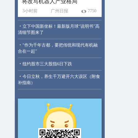
将改写机器人产业格局
3小时前
广州日报
7750
·
立下中国新坐标！最新版月球“说明书”高
清细节图来了
·
“作为千年古都，要把传统和现代有机融
合在一起”
·
纽约股市三大股指6日下跌
·
今日立秋，养生千万避开六大误区（附食
补指南）