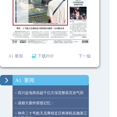
A1 要闻
下载PDF
下一版
A1
要闻
·
四川盆地再添超千亿方深层整装页岩气田
·
成都大轰炸斑驳记忆：
·
神舟二十号航天员乘组近日将择机实施第三