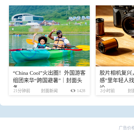
“China Cool”火出圈！外国游客
胶片相机复兴
组团来华“跨国避暑”｜封面头
感”里年轻人找
条
论
21分钟前
封面新闻
1428
2小时前
封
广告价