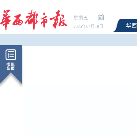
星期五
华西
2025年04月18日
国游客
市场监管总局：《公平竞争审查
民进党当局封锁“台青e家
面头条
条例实施办法》近期将出台
办：锁不住台湾青年寻
展的心