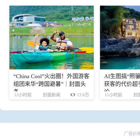
“China Cool”火出圈！外国游客
AI生图搞“照
组团来华“跨国避暑”｜封面头
获客的代价超乎
条
论
12小时前
封面新闻
13.6万
11小时前
封
广告价