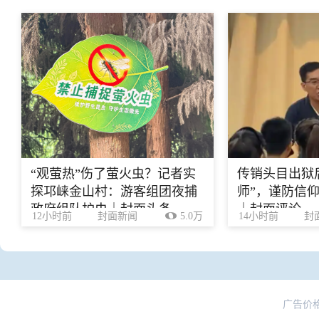
“观萤热”伤了萤火虫？记者实
传销头目出狱
探邛崃金山村：游客组团夜捕
师”，谨防信
政府组队护虫｜封面头条
｜封面评论
12小时前
封面新闻
5.0万
14小时前
封
广告价