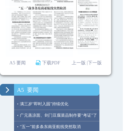
A5 要闻
下载PDF
上一版 |
下一版
A5
要闻
·
满三岁“即时入园”持续优化
·
广元蒸凉面、剑门豆腐菜品制作要“考证”了
·
“五一”前多条东南亚航线突然取消