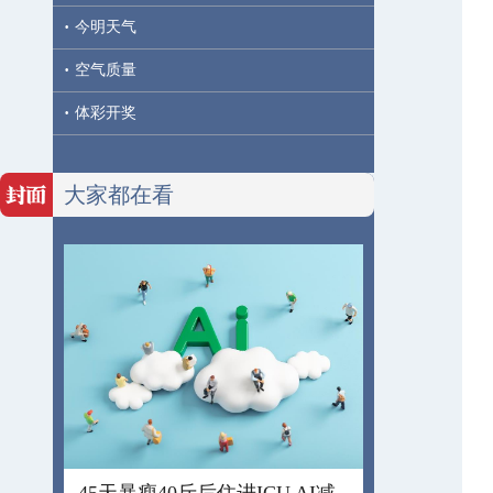
·
今明天气
·
空气质量
·
体彩开奖
大家都在看
45天暴瘦40斤后住进ICU AI减