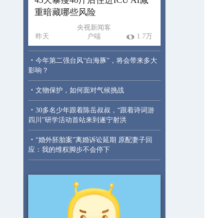
重暗藏哪些风险
央视新闻客
昨天
户端
1.7万
·
今年第二强台风“白海豚”，将会带来多大
影响？
·
文物保护，如何面对气候挑战
·
30多名少年跟着陈岳叔叔，“跟着诗词游
四川”研学活动首站来到遂宁射洪
·
“婚外胚胎案”离婚诉讼延期 原配妻子回
应：我的维权脚步不会停下