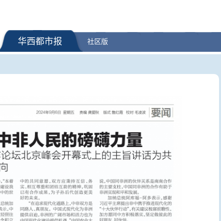
华西都市报
社区版
局：《公平竞争审查
台风、山洪、强对流多预警齐
三部门向陕
法》近期将出台
发！这些地区注意防范
央救灾物