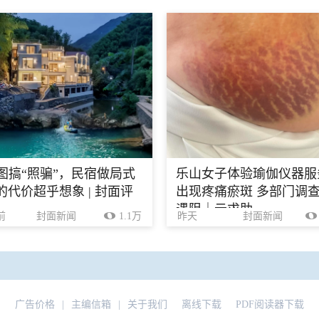
生图搞“照骗”，民宿做局式
乐山女子体验瑜伽仪器服
的代价超乎想象 | 封面评
出现疼痛瘀斑 多部门调
遇阻｜云求助
前
封面新闻
1.1万
昨天
封面新闻
广告价格
|
主编信箱
|
关于我们
离线下载
PDF阅读器下载