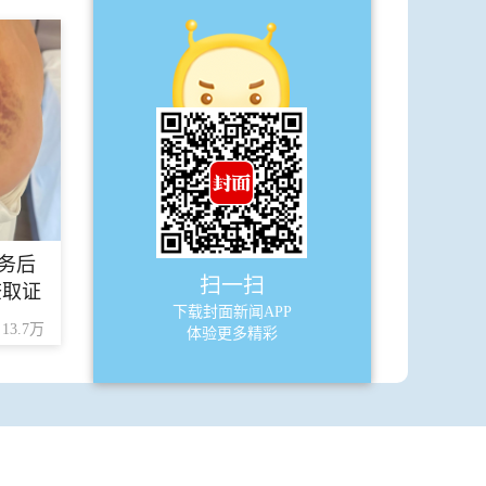
·
买卖驾驶证分数非法获利 8人被拘
·
四川高温预警降为蓝色 13日前后高温
范围将减小
·
女子晾衣服失足坠河 上百亲友手拉手
蹚水搜寻
·
知冷暖
·
同呼吸
务后
·
中国体育彩票9月5日开奖结果
扫一扫
查取证
下载封面新闻APP
13.7万
体验更多精彩
A9
四川
·
成都艺术职业大学戏剧影视学院即将
正式成立