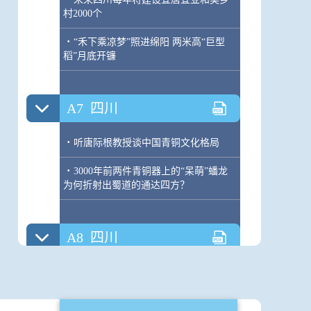
村2000个
·
“禾下乘凉梦”照进绵阳 两米高“巨型
稻”月底开镰
A7
四川
·
听唐际根教授谈中国青铜文化格局
·
3000年前两件青铜器上的“呆萌”蟠龙
为何折射出蜀道的通达四方？
A8
四川
·
成都天府国际机场旅客吞吐量突破1亿
人次