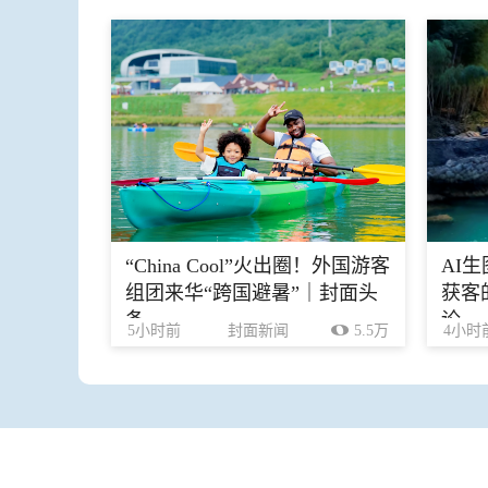
“China Cool”火出圈！外国游客
AI
组团来华“跨国避暑”｜封面头
获客
条
论
5小时前
封面新闻
5.5万
4小时