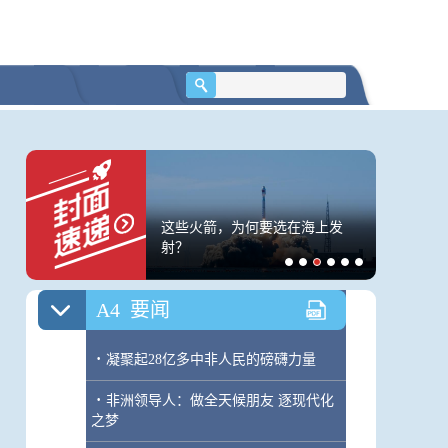
A2
要闻
·
习近平出席中非合作论坛北京峰会开
幕式并发表主旨讲话
A3
要闻
·
习近平会见出席中非合作论坛北京峰
会的部分非洲国家领导人和国际组织负
西增加调拨3.2万件中
这些火箭，为何要选在海上发
台风“白
责人
资
射？
沿海登陆
A4
要闻
·
凝聚起28亿多中非人民的磅礴力量
·
非洲领导人：做全天候朋友 逐现代化
之梦