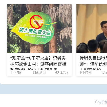
“观萤热”伤了萤火虫？记者实
传销头目出狱
探邛崃金山村：游客组团夜捕
师”，谨防信
政府组队护虫｜封面头条
｜封面评论
7小时前
封面新闻
2.7万
9小时前
封
广告价