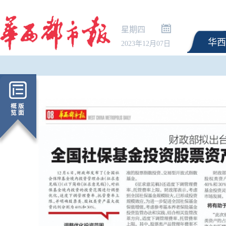
星期四
华西
2023年12月07日
新冠阳性率连升10周！
何区别？“刀片嗓”如何
疑问医答