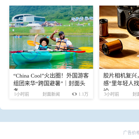
“China Cool”火出圈！外国游客
胶片相机复兴
组团来华“跨国避暑”｜封面头
感”里年轻人找
条
论
1小时前
封面新闻
1.1万
3小时前
封
广告价