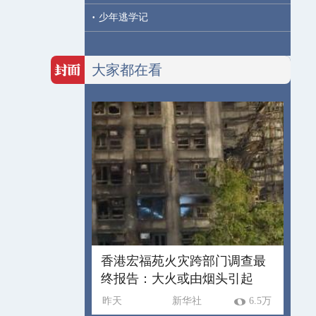
·
少年逃学记
大家都在看
香港宏福苑火灾跨部门调查最
终报告：大火或由烟头引起
昨天
新华社
6.5万