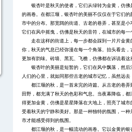
银杏叶是秋天的使者，它们从绿转为金黄，仿佛是
的画卷。在都江堰，银杏叶的美丽不仅仅在于它们的
市中的分布。那宽阔的街道、古老的巷弄，甚至是小
它们在风中摇曳，仿佛是秋天的音符，在城市的每一
走在这样的街道上，每一步都会踩到一片片金黄的
你，秋天的气息已经弥漫在每一个角落。抬头看去，
更加有韵味。砖墙、黑瓦、飞檐，仿佛都在诉说着这
银杏叶的美丽是短暂的，它们在风中飘落，然后消
人们的心里，就如同那些古老的城市记忆，虽然远去
都江堰的秋，是一首未完的诗篇。从古老的巷弄到
田野，都充满了秋天的色彩和气息。当夜幕降临，都
得更加金黄，仿佛是星星降落在大地上，照亮了城市
受着秋天的宁静和美好。那是一种独特的氛围，一种
市才能感受得到的氛围。
都江堰的秋，是一幅流动的画卷。它以金黄的银杏