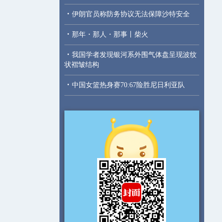
·
伊朗官员称防务协议无法保障沙特安全
·
那年・那人・那事丨柴火
·
我国学者发现银河系外围气体盘呈现波纹
状褶皱结构
·
中国女篮热身赛70:67险胜尼日利亚队