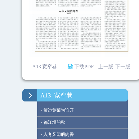
A13 宽窄巷
下载PDF
上一版 |
下一版
A13
宽窄巷
·
篱边黄菊为谁开
·
都江堰的秋
·
入冬又闻腊肉香