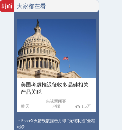
大家都在看
美国考虑推迟征收多晶硅相关
产品关税
央视新闻客
昨天
户端
1.5万
·
SpaceX火箭残骸撞击月球 “无锡制造”全程
记录