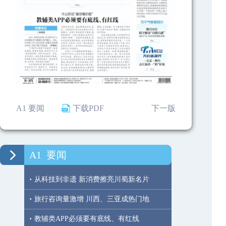
A1 要闻
下载PDF
下一版
A1
要闻
·
从科技到非遗 新消费擦亮川蜀新名片
·
旅行咨询量激增 川西、三亚成热门地
·
教辅类APP必须要有底线、有红线