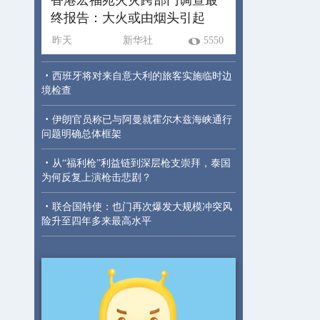
终报告：大火或由烟头引起
昨天
新华社
5550
·
西班牙将对来自意大利的旅客实施临时边
境检查
·
伊朗官员称已与阿曼就霍尔木兹海峡通行
问题明确总体框架
·
从“福利枪”利益链到深层枪支崇拜，泰国
为何反复上演枪击悲剧？
·
联合国特使：也门再次爆发大规模冲突风
险升至四年多来最高水平