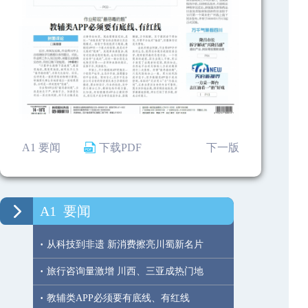
A1 要闻
下载PDF
下一版
A1
要闻
·
从科技到非遗 新消费擦亮川蜀新名片
·
旅行咨询量激增 川西、三亚成热门地
·
教辅类APP必须要有底线、有红线