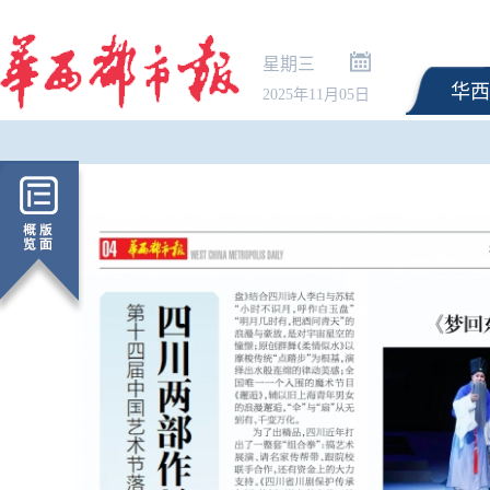
星期三
华西
2025年11月05日
新冠阳性率连升10周！
何区别？“刀片嗓”如何
疑问医答