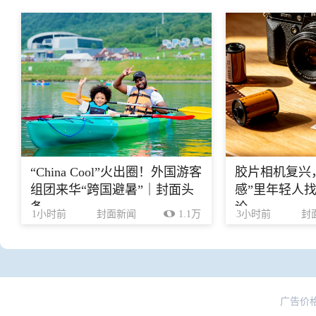
“China Cool”火出圈！外国游客
胶片相机复兴
组团来华“跨国避暑”｜封面头
感”里年轻人找
条
论
1小时前
封面新闻
1.1万
3小时前
封
广告价