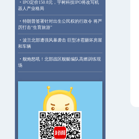
·
IPO定价150.8元，宇树科技IPO将改写机
器人产业格局
·
特朗普签署针对出生公民权的行政令 将严
厉打击“生育旅游”
·
波兰北部遭强风暴袭击 巨型冰雹砸坏房屋
和车辆
·
舰炮怒吼！北部战区舰艇编队高燃训练现
场