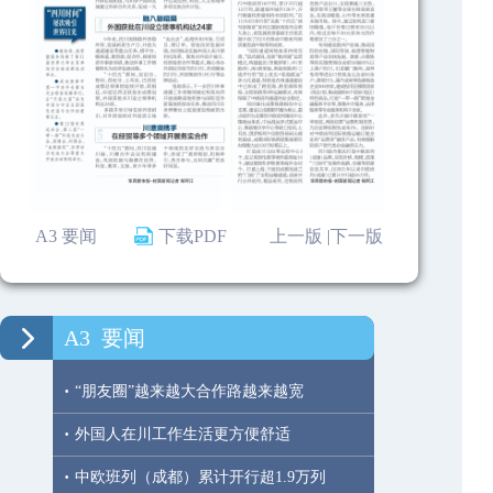
A3 要闻
下载PDF
上一版 |
下一版
A3
要闻
·
“朋友圈”越来越大合作路越来越宽
·
外国人在川工作生活更方便舒适
·
中欧班列（成都）累计开行超1.9万列