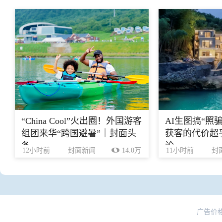
“China Cool”火出圈！外国游客
AI生图搞“照
组团来华“跨国避暑”｜封面头
获客的代价超乎
条
论
12小时前
封面新闻
14.0万
11小时前
封
广告价