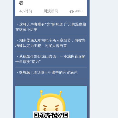
者
4小时前
川观新闻
4840
·
这杯无声咖啡有“光”的味道 广元的温度藏
在这家小店里
·
湖南娄底32年前抢车杀人案细节：两被告
均被认定为主犯，同案人曾自首
·
从德阳什邡到凉山喜德：一座冻库背后的
十年帮扶“接力”
·
微视频 | 清华博士生眼中的宜宾底色