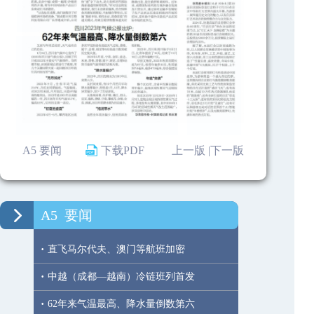
A5 要闻
下载PDF
上一版 |
下一版
A5
要闻
·
直飞马尔代夫、澳门等航班加密
·
中越（成都—越南）冷链班列首发
·
62年来气温最高、降水量倒数第六