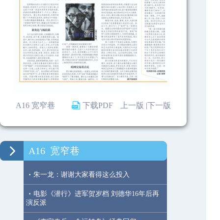
A16 宽窄巷
下载PDF
上一版 |
下一版
A16
宽窄巷
·
朱一龙：谢谢大家看得这么投入
·
电影《潜行》进军贺岁档 刘德华16年后再
演反派