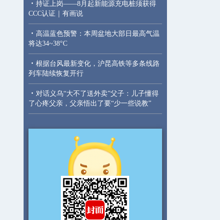
·
持证上岗——8月起新能源充电桩须获得
CCC认证｜有画说
·
高温蓝色预警：本周盆地大部日最高气温
将达34~38°C
·
根据台风最新变化，沪昆高铁等多条线路
列车陆续恢复开行
·
对话义乌“大不了送外卖”父子：儿子懂得
了心疼父亲，父亲悟出了要“少一些说教”