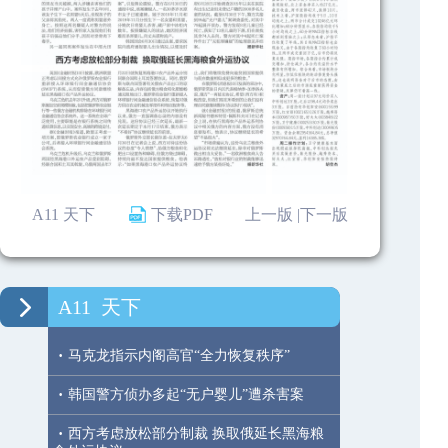
A11 天下
下载PDF
上一版 |
下一版
A11
天下
·
马克龙指示内阁高官“全力恢复秩序”
·
韩国警方侦办多起“无户婴儿”遭杀害案
·
西方考虑放松部分制裁 换取俄延长黑海粮