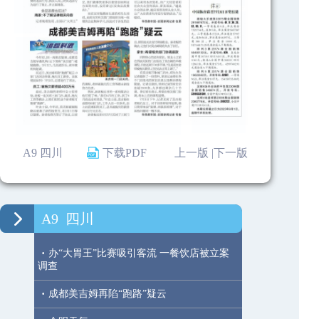
A9 四川
下载PDF
上一版 |
下一版
A9
四川
·
办“大胃王”比赛吸引客流 一餐饮店被立案
调查
·
成都美吉姆再陷“跑路”疑云