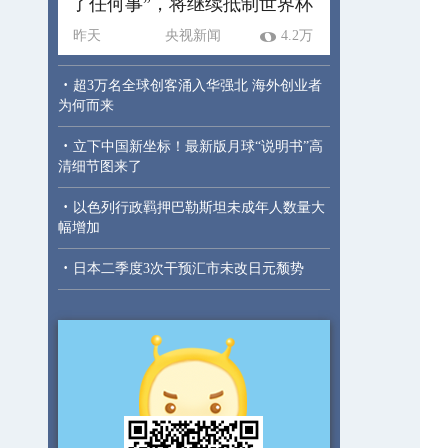
了任何事”，将继续抵制世界杯
昨天
央视新闻
4.2万
·
超3万名全球创客涌入华强北 海外创业者
为何而来
·
立下中国新坐标！最新版月球“说明书”高
清细节图来了
·
以色列行政羁押巴勒斯坦未成年人数量大
幅增加
·
日本二季度3次干预汇市未改日元颓势