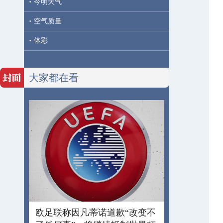
·
今明天气
·
空气质量
·
体彩
大家都在看
欧足联称因凡蒂诺道歉“改变不