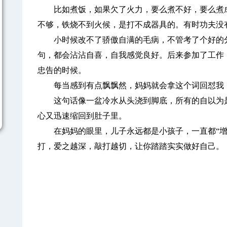
比如煮饭，如果欠了火力，要么煮不好，要么煮成
不够，铁烧不到火候，是打不成器具的。有时功夫没
小时候改不了骄傲自满的毛病，不管考了个好的分
句，都会沾沾自喜，自我感觉良好。后来参加了工作
忠告的时候。
每当感到有点飘飘然，妈妈就会拿这个词回怼我：
这句话像一盆冷水从头浇到脚底，所有的自以为是
心又迅速缩回到肚子里。
在妈妈的眼里，儿子永远都是小孩子，一直都“增
打，爱之越深，敲打越切，让你踏踏实实做好自己。