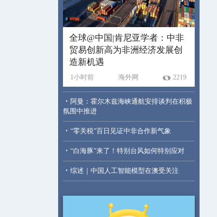
全球@中国|肯尼亚学者：中非
贸易创新高为非洲经济发展创
造新机遇
1小时前
海外网
2219
·
阿曼：霍尔木兹海峡通航安排谈判在积极
氛围中推进
·
“零关税”百日见证中非合作新气象
·
“白海豚”来了！特别台风如何特别应对
·
综述｜中国人工智能模型在澳受关注