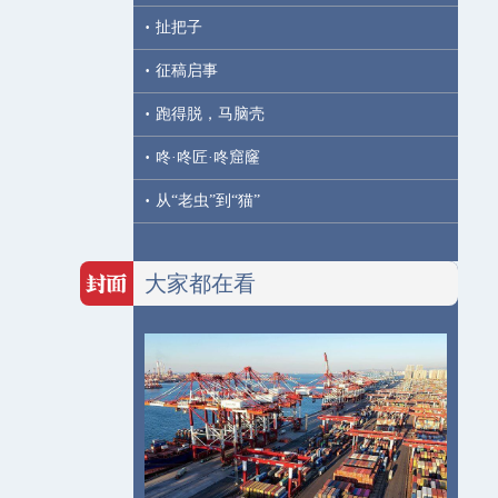
·
扯把子
·
征稿启事
·
跑得脱，马脑壳
·
咚·咚匠·咚窟窿
·
从“老虫”到“猫”
大家都在看