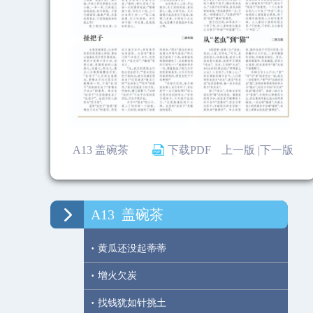
A13 盖碗茶
下载PDF
上一版 |
下一版
A13
盖碗茶
·
黄瓜还没起蒂蒂
·
增火欠炭
·
找钱犹如针挑土