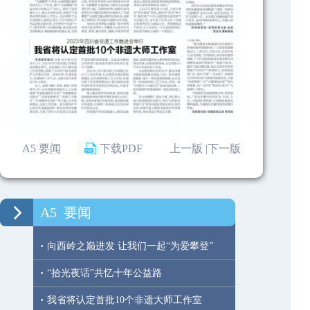
A5 要闻
下载PDF
上一版 |
下一版
A5
要闻
·
向西岭之巅进发 让我们一起“为爱攀登”
·
“拾光夜话”共忆十年公益路
·
我省将认定首批10个非遗大师工作室