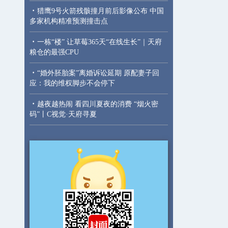
·
猎鹰9号火箭残骸撞月前后影像公布 中国
多家机构精准预测撞击点
·
一栋“楼” 让草莓365天“在线生长”｜天府
粮仓的最强CPU
·
“婚外胚胎案”离婚诉讼延期 原配妻子回
应：我的维权脚步不会停下
·
越夜越热闹 看四川夏夜的消费 “烟火密
码”丨C视觉·天府寻夏