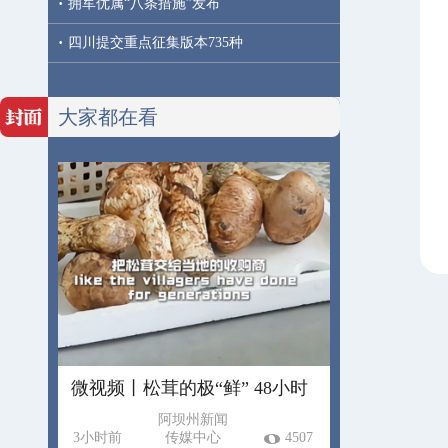
·
拥军优属“八条措施”发布
·
四川提交重点征集版本735种
大家都在看
微视频丨松茸的极“鲜” 48小时
阿坝州新闻
3小时前
传媒中心
4507