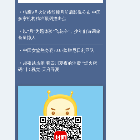
·
猎鹰9号火箭残骸撞月前后影像公布 中国
多家机构精准预测撞击点
·
以“月”为题体验“飞花令”，少年们诗词储
备量惊人
·
中国女篮热身赛70:67险胜尼日利亚队
·
越夜越热闹 看四川夏夜的消费 “烟火密
码”丨C视觉·天府寻夏