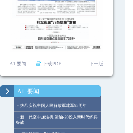
A1 要闻
下载PDF
下一版
A1
要闻
·
热烈庆祝中国人民解放军建军95周年
·
新一代空中加油机 运油-20投入新时代练兵
备战