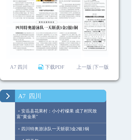
A7 四川
下载PDF
上一版 |
下一版
A7
四川
·
安岳县花果村：小小柠檬果 成了村民致
富“黄金果”
·
四川特奥游泳队一天斩获3金2银1铜