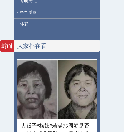
·
今明天气
·
空气质量
·
体彩
大家都在看
人贩子“梅姨”若满75周岁是否