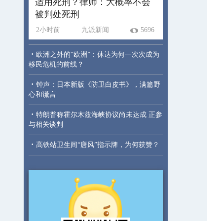
适用死刑？律师：大概率不会
被判处死刑
2小时前
九派新闻
5696
·
欧洲之外的“欧洲”：休达为何一次次成为
移民危机的前线？
·
钟声：日本新版《防卫白皮书》，满篇野
心和谎言
·
特朗普称霍尔木兹海峡协议尚未达成 正参
与相关谈判
·
高铁站卫生间“唐风”指示牌，为何获赞？