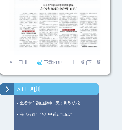
A11 四川
下载PDF
上一版 |
下一版
A11
四川
·
坐着卡车翻山越岭 5天才到攀枝花
·
在《火红年华》中看到“自己”