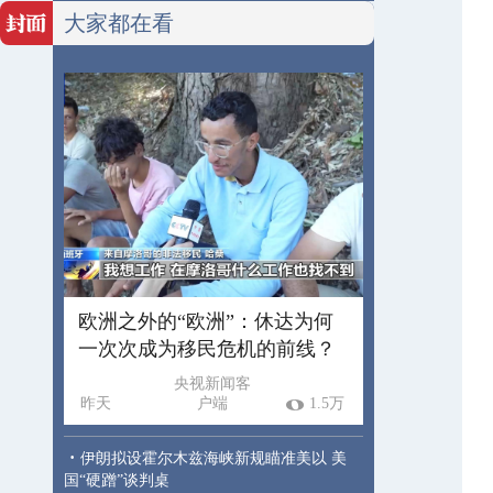
大家都在看
欧洲之外的“欧洲”：休达为何
一次次成为移民危机的前线？
央视新闻客
昨天
户端
1.5万
·
伊朗拟设霍尔木兹海峡新规瞄准美以 美
国“硬蹭”谈判桌