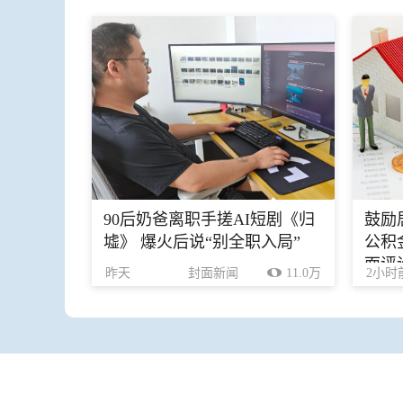
90后奶爸离职手搓AI短剧《归
鼓励
墟》 爆火后说“别全职入局”
公积
面评
昨天
封面新闻
11.0万
2小时