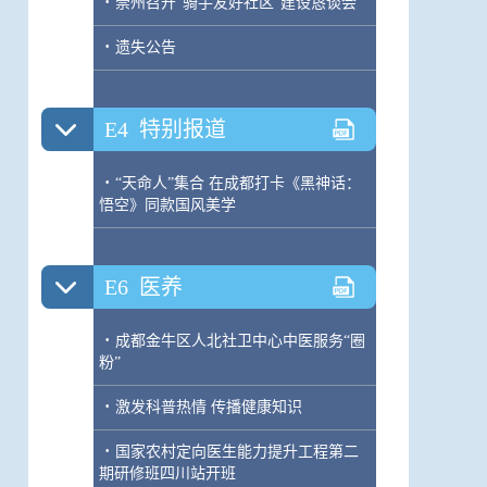
·
崇州召开“骑手友好社区”建设恳谈会
·
遗失公告
E4
特别报道
·
“天命人”集合 在成都打卡《黑神话：
悟空》同款国风美学
E6
医养
·
成都金牛区人北社卫中心中医服务“圈
粉”
·
激发科普热情 传播健康知识
·
国家农村定向医生能力提升工程第二
期研修班四川站开班