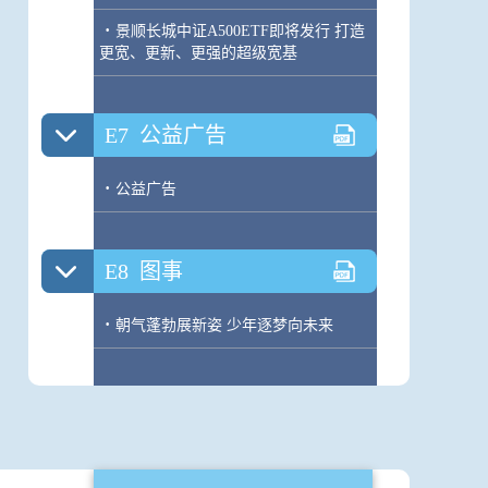
·
景顺长城中证A500ETF即将发行 打造
更宽、更新、更强的超级宽基
E7
公益广告
·
公益广告
E8
图事
·
朝气蓬勃展新姿 少年逐梦向未来