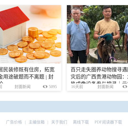
居民装修既有住房，拓宽
百只走失圈养动物搜寻遇
金用途破题而不离题 | 封
灾后的广西贵港动物园：
论
热成像设备参与搜寻｜云
前
封面新闻
5095
16天前
封面新闻
广告价格
|
主编信箱
|
关于我们
离线下载
PDF阅读器下载