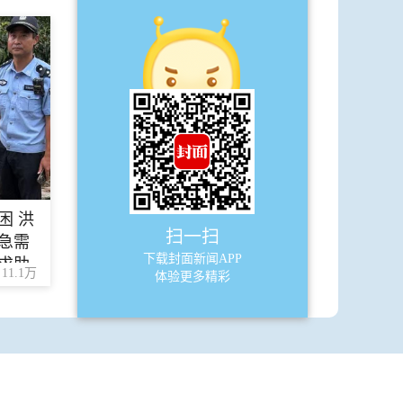
困 洪
扫一扫
急需
下载封面新闻APP
求助
11.1万
体验更多精彩