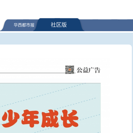
社区版
华西都市报
 伊朗披露海峡新航
逛报博、学AI……中华诗词美育
“婚外胚胎
美方再提“倒计时”
大赛线下研学活动来啦！｜跟着
已销毁胚
诗词游四川
合法性