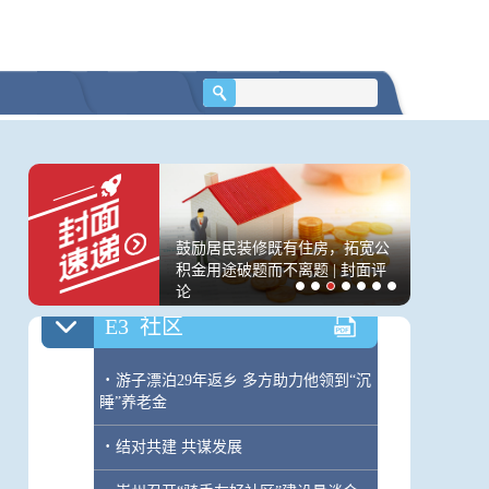
·
幽默锦旗赞医师 成都金牛区人北社卫
中心中医服务“圈粉”
E2
社区
·
温江涌泉携社区合伙人共建“亲邻家
园”
·
智能车棚“上岗” 居民安全“加码”
案”再掀波澜：男方称
鼓励居民装修既有住房，拓宽公
存储芯片
胎，原配妻子质疑程序
积金用途破题而不离题 | 封面评
承东称所
论
价，否则
E3
社区
·
游子漂泊29年返乡 多方助力他领到“沉
睡”养老金
·
结对共建 共谋发展