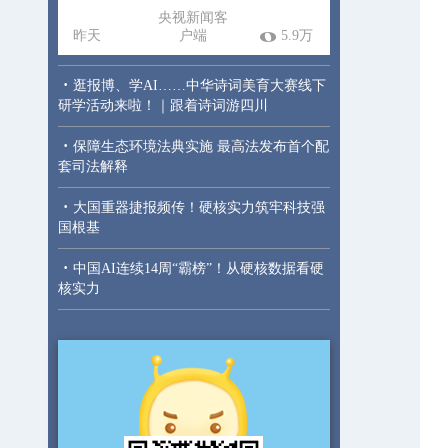
央视新闻客
昨天
户端
5.9万
·
逛报博、学AI……中华诗词美育大赛线下
研学活动来啦！｜跟着诗词游四川
·
保障生态环境法典实施 最高法发布首个配
套司法解释
·
大国重器捷报频传！硬核实力筑牢科技强
国根基
·
中国AI连续14周“霸榜”！从硬核数据看硬
核实力