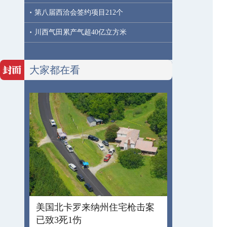
·
第八届西洽会签约项目212个
·
川西气田累产气超40亿立方米
大家都在看
美国北卡罗来纳州住宅枪击案
已致3死1伤