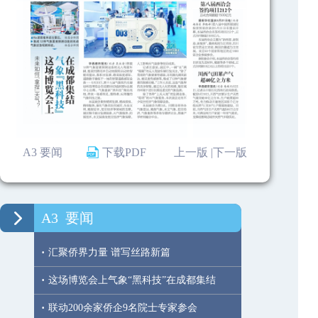
A3 要闻
下载PDF
上一版 |
下一版
A3
要闻
·
汇聚侨界力量 谱写丝路新篇
·
这场博览会上气象“黑科技”在成都集结
·
联动200余家侨企9名院士专家参会