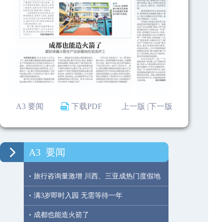
A3 要闻
下载PDF
上一版 |
下一版
A3
要闻
·
旅行咨询量激增 川西、三亚成热门度假地
·
满3岁即时入园 无需等待一年
·
成都也能造火箭了