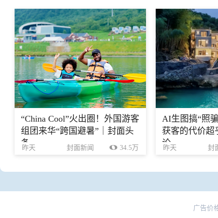
“China Cool”火出圈！外国游客
AI生图搞“照
组团来华“跨国避暑”｜封面头
获客的代价超乎
条
论
昨天
封面新闻
34.5万
昨天
封
广告价